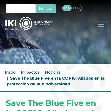
Pasar al contenido principal
Buscar
ESP
ENG
RUTA DE NAVEGACIÓN
Inicio
Impactos
Noticias
Save The Blue Five en la COP16: Aliados en la
protección de la biodiversidad
Save The Blue Five en