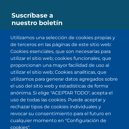
Suscríbase a
nuestro boletín
Utilizamos una selección de cookies propias y
de terceros en las páginas de este sitio web:
SUBSCRIBE
Cookies esenciales, que son necesarias para
utilizar el sitio web; cookies funcionales, que
He sido informado/a sobre
política
proporcionan una mayor facilidad de uso al
de privacidad
y la acepto.
utilizar el sitio web; Cookies analíticas, que
utilizamos para generar datos agregados sobre
el uso del sitio web y estadísticas de forma
IKI en otras latitudes
anónima. Si elige "ACEPTAR TODO", acepta el
uso de todas las cookies. Puede aceptar y
.
.
.
.
rechazar tipos de cookies individuales y
revocar su consentimiento para el futuro en
cualquier momento en "Configuración de
cookies".