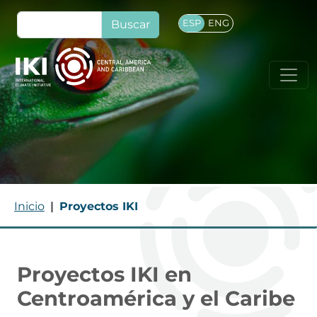
Pasar al contenido principal
Buscar
ESP
ENG
Ruta de navegación
Inicio
Proyectos IKI
Proyectos IKI en
Centroamérica y el Caribe