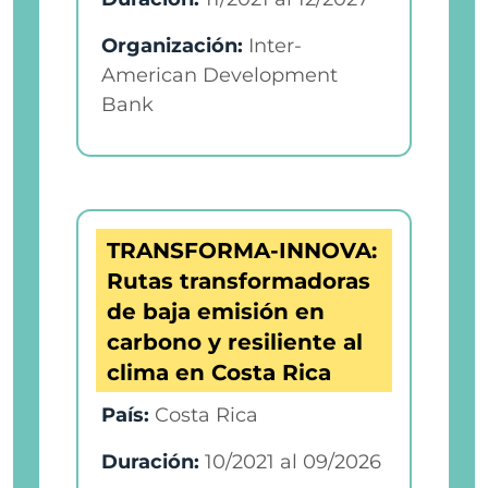
Organización:
Inter-
American Development
Bank
TRANSFORMA-INNOVA:
Rutas transformadoras
de baja emisión en
carbono y resiliente al
clima en Costa Rica
País:
Costa Rica
Duración:
10/2021
al
09/2026