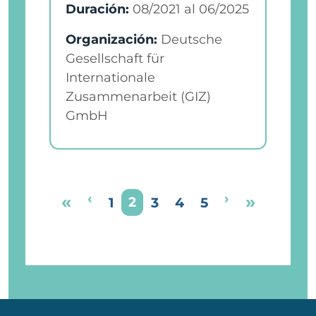
Duración:
08/2021
al
06/2025
Organización:
Deutsche
Gesellschaft für
Internationale
Zusammenarbeit (GIZ)
GmbH
Paginación
Página anterior
Siguiente pá
Primera página
‹
›
Última 
«
»
Page
Page
2
Page
Page
Page
1
3
4
5