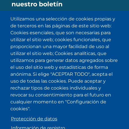
nuestro boletín
Utilizamos una selección de cookies propias y
de terceros en las páginas de este sitio web:
SUBSCRIBE
Cookies esenciales, que son necesarias para
utilizar el sitio web; cookies funcionales, que
He sido informado/a sobre
política
proporcionan una mayor facilidad de uso al
de privacidad
y la acepto.
utilizar el sitio web; Cookies analíticas, que
utilizamos para generar datos agregados sobre
el uso del sitio web y estadísticas de forma
IKI en otras latitudes
anónima. Si elige "ACEPTAR TODO", acepta el
uso de todas las cookies. Puede aceptar y
.
.
.
.
rechazar tipos de cookies individuales y
revocar su consentimiento para el futuro en
cualquier momento en "Configuración de
cookies".
Protección de datos
Información de registro