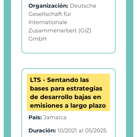
Organización:
Deutsche
Gesellschaft für
Internationale
Zusammenarbeit (GIZ)
GmbH
LTS - Sentando las
bases para estrategias
de desarrollo bajas en
emisiones a largo plazo
País:
Jamaica
Duración:
10/2021
al
05/2025