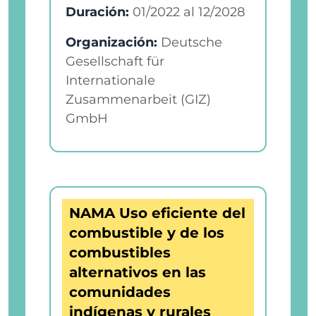
Duración:
01/2022
al
12/2028
Organización:
Deutsche
Gesellschaft für
Internationale
Zusammenarbeit (GIZ)
GmbH
NAMA Uso eficiente del
combustible y de los
combustibles
alternativos en las
comunidades
indígenas y rurales