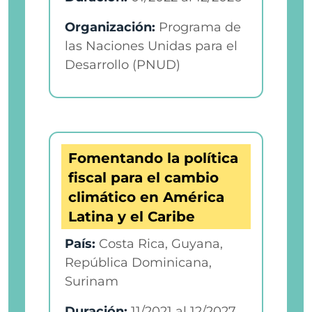
Organización:
Programa de
las Naciones Unidas para el
Desarrollo (PNUD)
Fomentando la política
fiscal para el cambio
climático en América
Latina y el Caribe
País:
Costa Rica, Guyana,
República Dominicana,
Surinam
Duración:
11/2021
al
12/2027