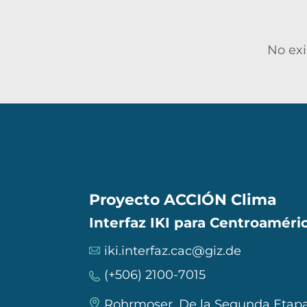
No exi
Proyecto ACCIÓN Clima
Interfaz IKI para Centroaméric
iki.interfaz.cac@giz.de
(+506) 2100-7015
Rohrmoser, De la Segunda Etapa