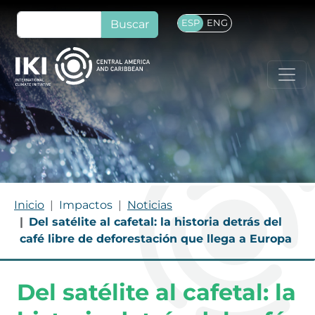
Pasar al contenido principal
Buscar
ESP
ENG
RUTA DE NAVEGACIÓN
Inicio
Impactos
Noticias
Del satélite al cafetal: la historia detrás del
café libre de deforestación que llega a Europa
Del satélite al cafetal: la