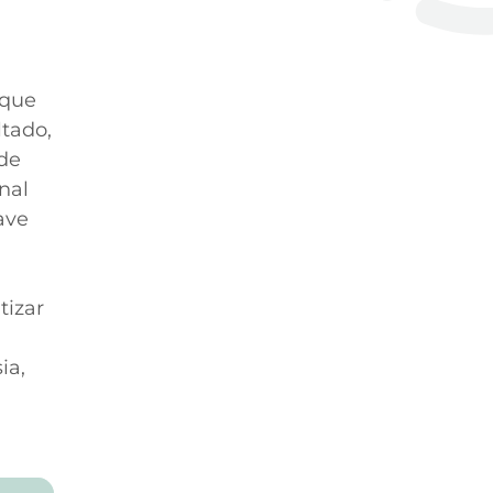
 que
ltado,
rde
nal
ave
tizar
ia,