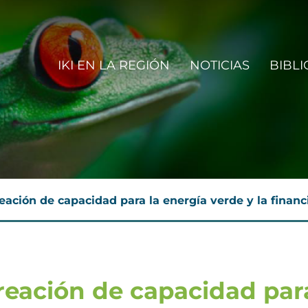
IN NAVIGATION
IKI EN LA REGIÓN
NOTICIAS
BIBLI
N
ación de capacidad para la energía verde y la financ
reación de capacidad par