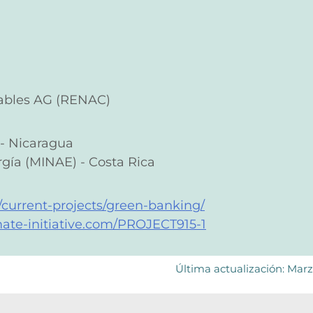
ables AG (RENAC)
 - Nicaragua
gía (MINAE) - Costa Rica
/current-projects/green-banking/
mate-initiative.com/PROJECT915-1
Última actualización: Mar