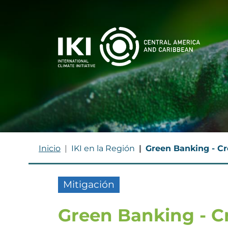
Pasar al contenido principal
MA
RUTA DE NAVEGACIÓ
Inicio
IKI en la Región
Green Banking - Cre
Mitigación
Green Banking - C