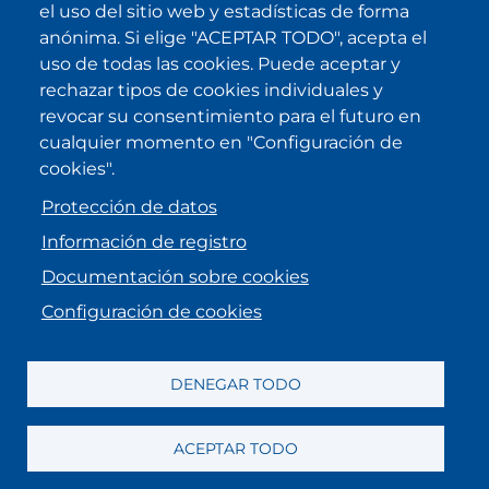
el uso del sitio web y estadísticas de forma
IKI en otras latitudes
anónima. Si elige "ACEPTAR TODO", acepta el
uso de todas las cookies. Puede aceptar y
.
.
.
.
rechazar tipos de cookies individuales y
revocar su consentimiento para el futuro en
cualquier momento en "Configuración de
cookies".
Protección de datos
Información de registro
Documentación sobre cookies
Configuración de cookies
MENU FOOTER
Aviso legal
Información de registro
Protección de datos
DENEGAR TODO
Mecanismo de denuncias
ACEPTAR TODO
Preferencias de Cookies