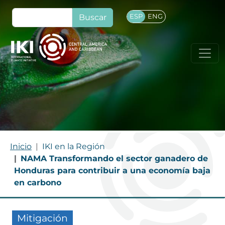
Pasar al contenido principal
Buscar
ESP
ENG
RUTA DE NAVEGACIÓN
Inicio
IKI en la Región
NAMA Transformando el sector ganadero de
Honduras para contribuir a una economía baja
en carbono
Mitigación