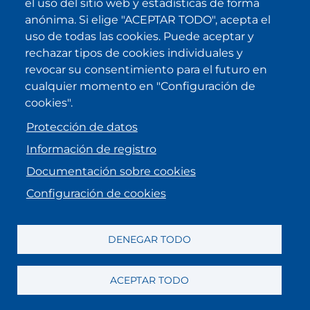
el uso del sitio web y estadísticas de forma
IKI en otras latitudes
anónima. Si elige "ACEPTAR TODO", acepta el
uso de todas las cookies. Puede aceptar y
.
.
.
.
rechazar tipos de cookies individuales y
revocar su consentimiento para el futuro en
cualquier momento en "Configuración de
cookies".
Protección de datos
Información de registro
Documentación sobre cookies
Configuración de cookies
MENU FOOTER
Aviso legal
Información de registro
Protección de datos
DENEGAR TODO
Mecanismo de denuncias
ACEPTAR TODO
Preferencias de Cookies