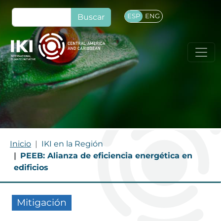
Pasar al contenido principal
Buscar
ESP
ENG
RUTA DE NAVEGACIÓN
Inicio
IKI en la Región
PEEB: Alianza de eficiencia energética en
edificios
Mitigación